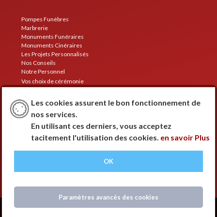
Pompes Funèbres
Marbrerie
Monuments Funéraires
Monuments Cinéraires
Les Projets Personnalisés
Nos Conseils
Notre Personnel
Vos choix de cérémonie
Les services d'entretien de Sépulture
Nos Agences
Les cookies assurent le bon fonctionnement de
Contact
nos services.
Sites
En utilisant ces derniers, vous acceptez
Niort
Melle
tacitement l'utilisation des cookies.
en savoir Plus
Lezay
Sauzé-Vaussais
Aigondigné
OK
Chef-Boutonne
Espace personnel
Création Créaprime
Paramètres avancés des cookies