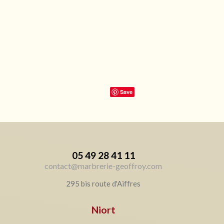
Save
05 49 28 41 11
contact@marbrerie-geoffroy.com
295 bis route d'Aiffres
Niort