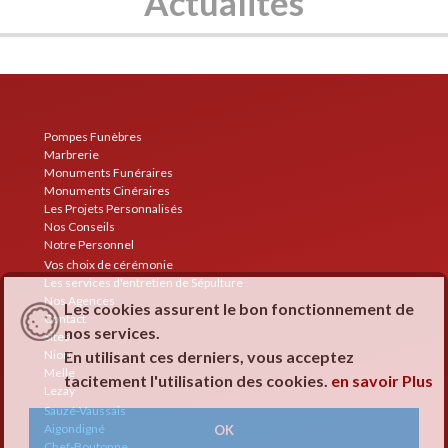
Actualités
Pompes Funèbres
Marbrerie
Monuments Funéraires
Monuments Cinéraires
Les Projets Personnalisés
Nos Conseils
Notre Personnel
Vos choix de cérémonie
Les services d'entretien de Sépulture
Nos Agences
Les cookies assurent le bon fonctionnement de
Contact
nos services.
Sites
En utilisant ces derniers, vous acceptez
Niort
Melle
tacitement l'utilisation des cookies.
en savoir Plus
Lezay
Sauzé-Vaussais
Aigondigné
OK
Chef-Boutonne